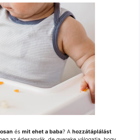
tosan
és
mit ehet a baba
? A
hozzátáplálást
meg az édesanyák, de gyereke válogatja, hogy