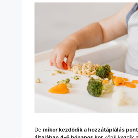
De
mikor kezdődik a hozzátáplálás pon
általában 4-6 hónapos kor
körül kezdik 