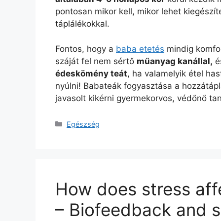
pontosan mikor kell, mikor lehet kiegészí
táplálékokkal.
Fontos, hogy a
baba etetés
mindig komfor
száját fel nem sértő
műanyag kanállal,
és
édeskömény teát
, ha valamelyik étel ha
nyúlni! Babateák fogyasztása a hozzátápl
javasolt kikérni gyermekorvos, védőnő ta
Kategória
Egészség
How does stress aff
– Biofeedback and s