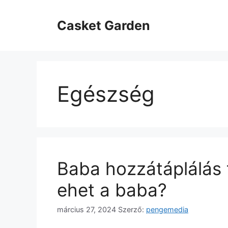
Kilépés
a
Casket Garden
tartalomba
Egészség
Baba hozzátáplálás t
ehet a baba?
március 27, 2024
Szerző:
pengemedia